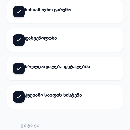
სასიამოვნო გარემო
დახვეწილობა
სრულყოფილება დეტალებში
ჭკვიანი სახლის სისტემა
ᲪᲘᲢᲐᲢᲐ