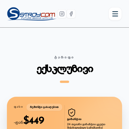
ᲢᲐᲠᲘᲤᲘ
ექსკლუზივი
ᲤᲐᲡᲘ
ᲠᲔᲛᲝᲜᲢᲘ ᲒᲐᲡᲐᲦᲔᲑᲘᲗ
$
449
ᲒᲐᲠᲐᲜᲢᲘᲐ
-ᲓᲐᲜ
24 თვიანი გარანტია ყველა
შესრულებულ სამუშაოზე!